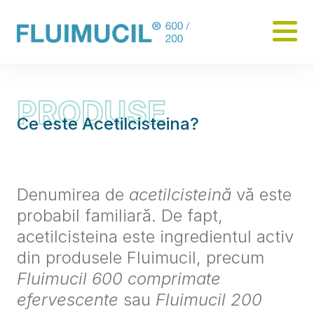
Skip
to
main
content
PRODUSE
Acetilcisteina
Ce este Acetilcisteina?
Denumirea de
acetilcisteină
vă este
probabil familiară. De fapt,
acetilcisteina este ingredientul activ
din produsele Fluimucil, precum
Fluimucil 600 comprimate
efervescente
sau
Fluimucil 200