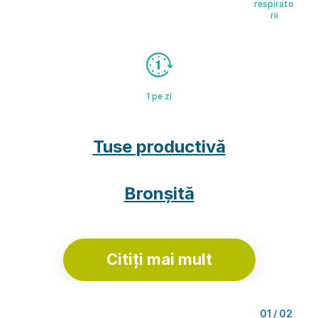
respirato
rii
1 pe zi
Tuse productivă
Bronșită
Citiți mai mult
01
/ 02