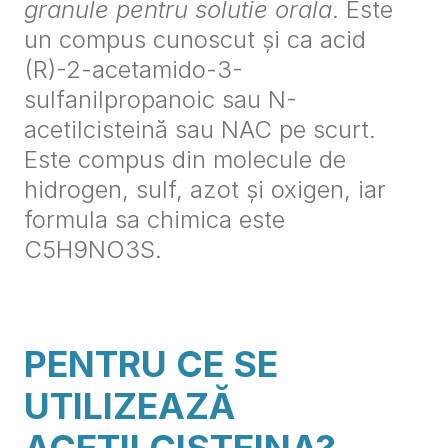
granule pentru
solutie
orala
. Este
un compus cunoscut și ca acid
(R)-2-acetamido-3-
sulfanilpropanoic sau N-
acetilcisteină sau NAC pe scurt.
Este compus din molecule de
hidrogen, sulf, azot și oxigen, iar
formula sa chimica este
C5H9NO3S.
PENTRU CE SE
UTILIZEAZĂ
ACETILCISTEINA?