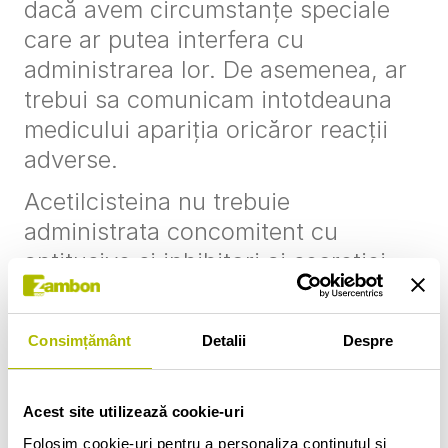
dacă avem circumstanțe speciale
care ar putea interfera cu
administrarea lor. De asemenea, ar
trebui sa comunicam intotdeauna
medicului apariția oricăror reacții
adverse.
Acetilcisteina nu trebuie
administrata concomitent cu
antitusive și inhibitori ai secreției
bronșice, precum anticolinergicele
și antihistaminicele. Nu trebuie
Consimțământ
Detalii
Despre
luata în timpul perioadei de
alăptare. Acetilcisteina are efecte
secundare rare, deși au fost
Acest site utilizează cookie-uri
descrise reacții de hipersensibilitate
Folosim cookie-uri pentru a personaliza conținutul și