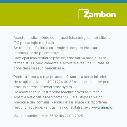
Aceste medicamente conțin acetilcisteină și se pot elibera
fără prescripție medicală.
Se recomandă citirea cu atenție a prospectelor sau a
informațiilor de pe ambalaje.
Dacă apar manifestări neplăcute, adresați-vă medicului sau
farmacistului. Medicamentele expirate și/sau neutilizate se
consideră deșeuri periculoase.
Pentru a raporta o reacție adversă, sunaţi la serviciul telefonic
de relaţii cu clienţii +40 21 224 00 32 sau contactați-ne prin
email la adresa:
office@drreddys.ro
.
De asemenea, puteți raporta reacțiile adverse direct la
Agenția Națională a Medicamentului si a Dispozitivelor
Medicale din România. Pentru detalii legate de raportarea
reacțiilor adverse, vă rugăm să consultați site-ul
www.anm.ro
.
Viza de publicitate nr. 7602 din 27.08.2025.