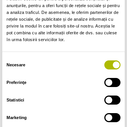
precum mâncărime, urticarie, erupții
anunțurile, pentru a oferi funcții de rețele sociale și pentru
a analiza traficul. De asemenea, le oferim partenerilor de
cutanate, bronhospasm, cefalee,
rețele sociale, de publicitate și de analize informații cu
zgomot în urechi, dureri
privire la modul în care folosiți site-ul nostru. Aceștia le
abdominale, greață, vărsături și
pot combina cu alte informații oferite de dvs. sau culese
diaree.
în urma folosirii serviciilor lor.
Selecția
Necesare
consimțământului
PRODUSE
Preferinţe
Statistici
Marketing